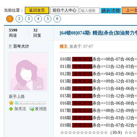
当前位置：
返回首页
前往个人中心
上一
1
2
3
4
5
6
5590
32
[64错08]074期: 精选[杀合]加
阅读
回复
百年大计
楼主
发表于: 07-07
010期:
[百年大计]
杀合==08合-07合-06合
011期:
[百年大计]
杀合==11合-12合-03合
012期:
[百年大计]
杀合==04合-03合-06合
013期:
[百年大计]
杀合==09合-12合-03合
014期:
[百年大计]
杀合==11合-04合-06合
015期:
[百年大计]
杀合==11合-12合-10合
新手上路
016期:
[百年大计]
杀合==11合-06合-08合
加关注
发消息
017期:
[百年大计]
杀合==08合-12合-09合
018期:
[百年大计]
杀合==01合-03合-12合
019期:
[百年大计]
杀合==01合-07合-02合
☆☆☆☆☆☆☆☆☆☆☆☆（10-9）☆☆