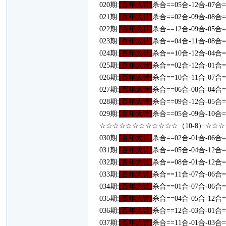
020期:
[百年大计]
杀合==05合-12合-07合
021期:
[百年大计]
杀合==02合-09合-08合
022期:
[百年大计]
杀合==12合-09合-05合
023期:
[百年大计]
杀合==04合-11合-08合
024期:
[百年大计]
杀合==10合-12合-04合
025期:
[百年大计]
杀合==02合-12合-01合
026期:
[百年大计]
杀合==10合-11合-07合
027期:
[百年大计]
杀合==06合-08合-04合
028期:
[百年大计]
杀合==09合-12合-05合
029期:
[百年大计]
杀合==05合-09合-10合
☆☆☆☆☆☆☆☆☆☆☆☆（10-8）☆☆
030期:
[百年大计]
杀合==02合-01合-06合
031期:
[百年大计]
杀合==05合-04合-12合
032期:
[百年大计]
杀合==08合-01合-12合
033期:
[百年大计]
杀合==11合-07合-06合
034期:
[百年大计]
杀合==01合-07合-06合
035期:
[百年大计]
杀合==04合-05合-12合
036期:
[百年大计]
杀合==12合-03合-01合
037期:
[百年大计]
杀合==11合-01合-03合