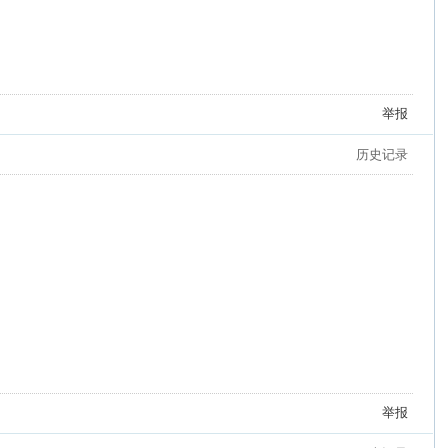
举报
历史记录
举报