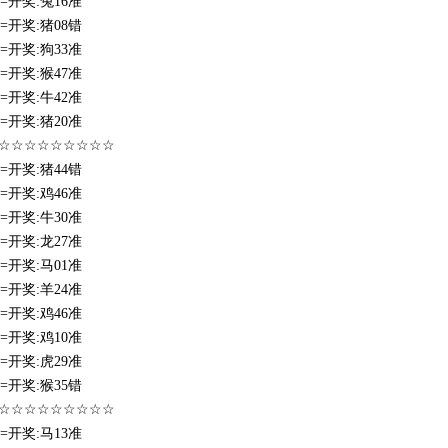
==开奖:兔16准
==开奖:猪08错
==开奖:狗33准
==开奖:猴47准
==开奖:牛42准
==开奖:猪20准
☆☆☆☆☆☆☆☆☆☆
==开奖:猪44错
==开奖:鸡46准
==开奖:牛30准
==开奖:龙27准
==开奖:马01准
==开奖:羊24准
==开奖:鸡46准
==开奖:鸡10准
==开奖:虎29准
==开奖:猴35错
☆☆☆☆☆☆☆☆☆☆
==开奖:马13准