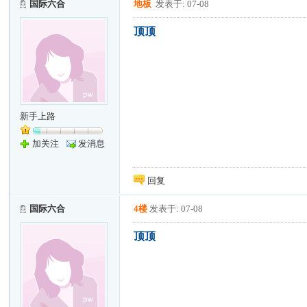
国际六合
地板
发表于: 07-08
顶顶
新手上路
加关注
发消息
回复
国际六合
4楼
发表于: 07-08
顶顶