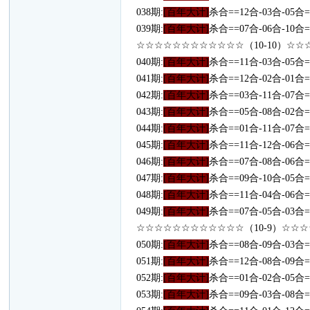
038期:
[百年大计]
杀合==12合-03合-05合
039期:
[百年大计]
杀合==07合-06合-10合
☆☆☆☆☆☆☆☆☆☆☆☆（10-10）☆
040期:
[百年大计]
杀合==11合-03合-05合
041期:
[百年大计]
杀合==12合-02合-01合
042期:
[百年大计]
杀合==03合-11合-07合
043期:
[百年大计]
杀合==05合-08合-02合
044期:
[百年大计]
杀合==01合-11合-07合
045期:
[百年大计]
杀合==11合-12合-06合
046期:
[百年大计]
杀合==07合-08合-06合
047期:
[百年大计]
杀合==09合-10合-05合
048期:
[百年大计]
杀合==11合-04合-06合
049期:
[百年大计]
杀合==07合-05合-03合
☆☆☆☆☆☆☆☆☆☆☆☆（10-9）☆☆
050期:
[百年大计]
杀合==08合-09合-03合
051期:
[百年大计]
杀合==12合-08合-09合
052期:
[百年大计]
杀合==01合-02合-05合
053期:
[百年大计]
杀合==09合-03合-08合