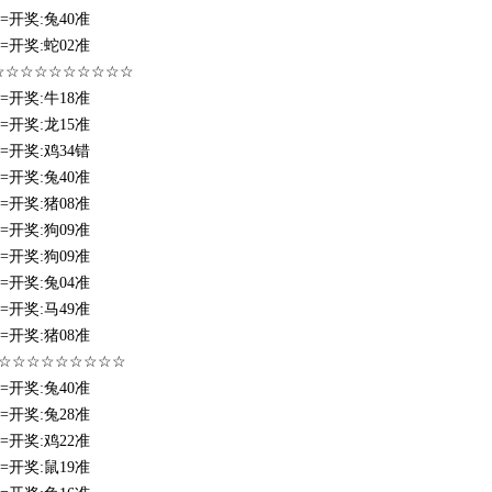
==开奖:兔40准
==开奖:蛇02准
☆☆☆☆☆☆☆☆☆☆☆
==开奖:牛18准
==开奖:龙15准
==开奖:鸡34错
==开奖:兔40准
==开奖:猪08准
==开奖:狗09准
==开奖:狗09准
==开奖:兔04准
==开奖:马49准
==开奖:猪08准
☆☆☆☆☆☆☆☆☆☆
==开奖:兔40准
==开奖:兔28准
==开奖:鸡22准
==开奖:鼠19准