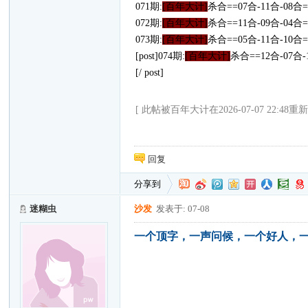
071期:
[百年大计]
杀合==07合-11合-08合
072期:
[百年大计]
杀合==11合-09合-04合
073期:
[百年大计]
杀合==05合-11合-10合
[post]074期:
[百年大计]
杀合==12合-07合-
[/ post]
[ 此帖被百年大计在2026-07-07 22:48重
回复
分享到
迷糊虫
沙发
发表于: 07-08
一个顶字，一声问候，一个好人，