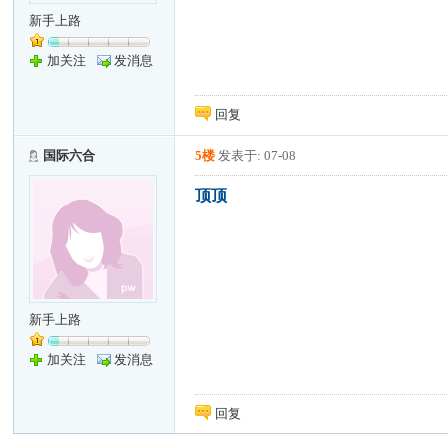
新手上路
加关注
发消息
回复
国际六合
5楼
发表于: 07-08
顶顶
新手上路
加关注
发消息
回复