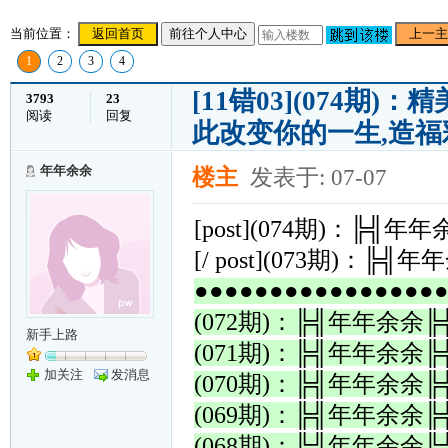
当前位置：
返回首页
前往个人中心
上一主
1
2
3
4
[11错03](074
3793
23
阅读
回复
此改变你的一生,造
年年余余
楼主
发表于: 07-07
[post](074期)：
[/ post](073期)
●●●●●●●●●●●●●●●●
(072期)：╠╣年年余
新手上路
(071期)：╠╣年年余
加关注
发消息
(070期)：╠╣年年余
(069期)：╠╣年年余
(068期)：╠╣年年余