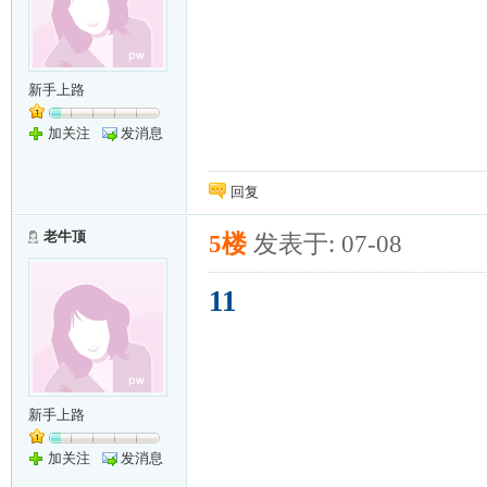
新手上路
加关注
发消息
回复
老牛顶
5楼
发表于: 07-08
11
新手上路
加关注
发消息