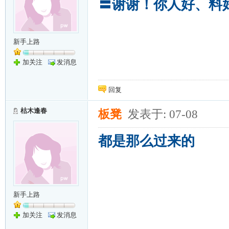
〓谢谢！你人好、料
新手上路
加关注
发消息
回复
枯木逢春
板凳
发表于: 07-08
都是那么过来的
新手上路
加关注
发消息