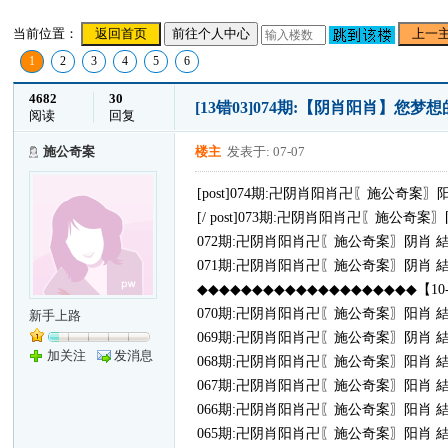
当前位置：
返回首页
前往个人中心
上一
1
2
3
4
5
6
4682
30
[13错03]074期:【阴肖阳肖】您梦
阅读
回复
施公奇案
楼主
发表于: 07-07
[post]074期:卍阴肖阳肖卍〖施公奇案〗阳
[/ post]073期:卍阴肖阳肖卍〖施公奇案〗
072期:卍阴肖阳肖卍〖施公奇案〗阴肖 結果
071期:卍阴肖阳肖卍〖施公奇案〗阴肖 結果
◆◆◆◆◆◆◆◆◆◆◆◆◆◆◆◆◆◆◆◆【10
070期:卍阴肖阳肖卍〖施公奇案〗阳肖 結果:
新手上路
069期:卍阴肖阳肖卍〖施公奇案〗阴肖 結果:
加关注
发消息
068期:卍阴肖阳肖卍〖施公奇案〗阳肖 結果
067期:卍阴肖阳肖卍〖施公奇案〗阳肖 結果
066期:卍阴肖阳肖卍〖施公奇案〗阳肖 結果
065期:卍阴肖阳肖卍〖施公奇案〗阳肖 結果