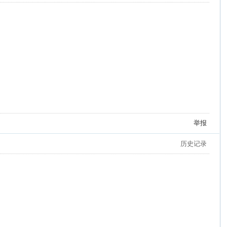
举报
历史记录