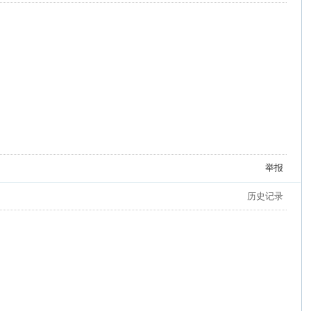
举报
历史记录