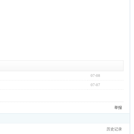
07-08
07-07
举报
历史记录