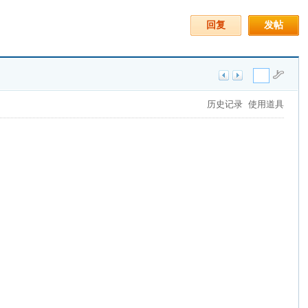
回复
发帖
历史记录
使用道具