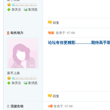
加关注
发消息
回复
站长动力
地板
发表于: 07-08
论坛有你更精彩…………期待高手
新手上路
加关注
发消息
回复
活波生动
4楼
发表于: 07-08