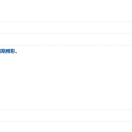
期期精彩。