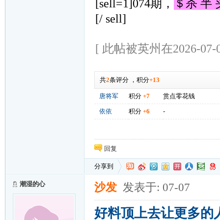
[sell=1]074期，
＄杀 半
[/ sell]
[ 此帖被英州在2026-07-0
共
2
条评分
，
积分
+13
唐将军
积分
+7
赏点零花钱
依依
积分
+6
-
回复
分享到
潮湿的心
沙发
发表于: 07-07
好料顶上去让更多的人