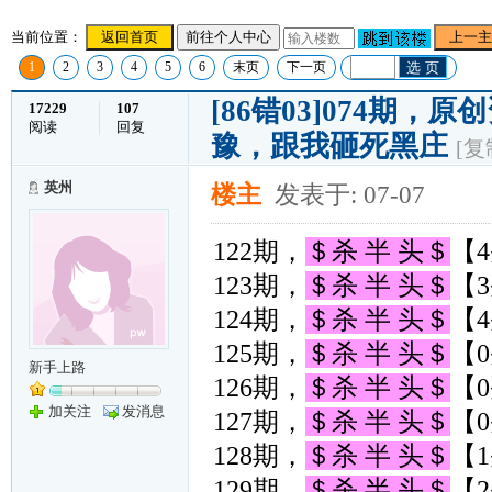
当前位置：
返回首页
前往个人中心
上一主
1
2
3
4
5
6
末页
下一页
选 页
[86错03]074期，
17229
107
阅读
回复
豫，跟我砸死黑庄
[复
英州
楼主
发表于: 07-07
122期，
＄杀 半 头＄
【4
123期，
＄杀 半 头＄
【3
124期，
＄杀 半 头＄
【4
125期，
＄杀 半 头＄
【0
新手上路
126期，
＄杀 半 头＄
【0
加关注
发消息
127期，
＄杀 半 头＄
【0
128期，
＄杀 半 头＄
【1
129期，
＄杀 半 头＄
【2