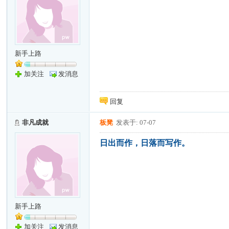
新手上路
加关注
发消息
回复
非凡成就
板凳
发表于: 07-07
日出而作，日落而写作。
新手上路
加关注
发消息