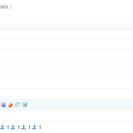
新编辑 ]
上 ！上 ！上 ！上 ！