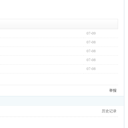
07-09
07-08
07-08
07-08
07-08
举报
历史记录