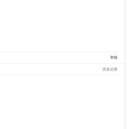
举报
历史记录