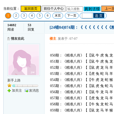
当前位置：
返回首页
前往个人中心
上一
1
2
3
4
5
6
末页
下一页
选 页
14692
53
[24错04]074期：《《《《《《
阅读
回复
情友在此
楼主
发表于: 07-07
050期：《精准八肖》【【鼠 牛 虎 兔 龙
051期：《精准八肖》【【鼠 牛 虎 兔 龙
052期：《精准八肖》【【鼠 虎 龙 马 羊
053期：《精准八肖》【【虎 兔 蛇 马 羊
054期：《精准八肖》【【牛 虎 龙 蛇 猴
新手上路
055期：《精准八肖》【【鼠 虎 兔 蛇 马
加关注
发消息
056期：《精准八肖》【【鼠 牛 龙 马 羊
057期：《精准八肖》【【虎 兔 龙 马 羊
058期：《精准八肖》【【牛 兔 龙 蛇 马
059期：《精准八肖》【【鼠 龙 马 羊 猴