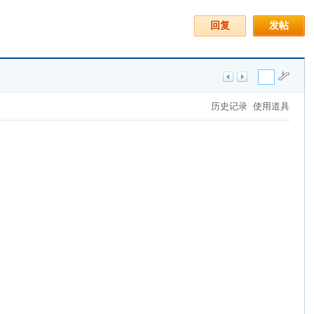
回复
发帖
历史记录
使用道具