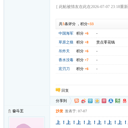
[ 此帖被情友在此在2026-07-07 23:18重
共
5
条评分
，
积分
+33
中国海军
积分
+6
-
草原之狼
积分
+8
赏点零花钱
吊炸天
积分
+6
-
香水没毒
积分
+7
-
宏刃刀
积分
+6
-
回复
分享到
奋斗王
沙发
发表于: 07-07
上 ！上 ！上 ！上 ！上 ！上 ！上 ！