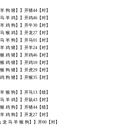
 羊 狗 猪】】开猪44【对】
 马 羊 鸡】】开鸡46【对】
 羊 鸡 狗】】开牛30【对】
 马 猴 鸡】】开龙27【对】
 马 羊 狗】】开马01【对】
 羊 鸡 猪】】开羊24【对】
 猴 鸡 猪】】开鸡46【对】
 猴 鸡 猪】】开鸡10【对】
 猴 狗 猪】】开虎29【对】
 鸡 狗 猪】】开猴35【对】
 羊 猴 狗】】开马13【错】
 马 羊 鸡】】开鼠43【对】
 猴 鸡 狗】】开猪44【错】
 羊 鸡 狗】】开龙27【对】
 兔 龙 马 羊 猴 狗】】开00【对】