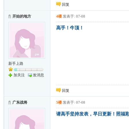
回复
开始的地方
4楼
发表于: 07-08
高手！牛顶！
新手上路
加关注
发消息
回复
广东战将
5楼
发表于: 07-08
请高手坚持发表，早日更新！照福彩