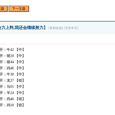
主题
下一主题
】【给力上料,我还会继续努力】
[复制链接]
[关闭本页]
开：牛42 【中】
开：猪20 【中】
开：猪44 【中】
开：鸡46 【中】
开：牛30 【中】
开：龙27 【错】
开：马01 【中】
开：羊24 【中】
开：鸡46 【错】
开：鸡10 【错】