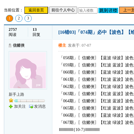
当前位置：
返回首页
前往个人中心
上一
1
2
3
2757
13
[16错03]「074期」必中【波色
阅读
回复
信赌侠
楼主
发表于: 07-07
「058期」〖信赌侠〗【蓝波 绿波】波色
「059期」〖信赌侠〗【红波 蓝波】波色
「060期」〖信赌侠〗【蓝波 绿波】波色
「061期」〖信赌侠〗【红波 蓝波】波色
「062期」〖信赌侠〗【红波 绿波】波色
「063期」〖信赌侠〗【红波 蓝波】波色
新手上路
「064期」〖信赌侠〗【红波 蓝波】波色
加关注
发消息
「065期」〖信赌侠〗【红波 蓝波】波色
「066期」〖信赌侠〗【蓝波 绿波】波色
「067期」〖信赌侠〗【红波 绿波】波色
ⅠⅠⅠⅠⅠⅠⅠⅠⅠⅠⅠⅠ{10-7}ⅠⅠⅠⅠⅠⅠⅠⅠⅠⅠⅠⅠ