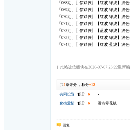
「068期」〖信赌侠〗【红波 绿波】波色
「069期」〖信赌侠〗【红波 绿波】波色
「070期」〖信赌侠〗【红波 绿波】波色
「071期」〖信赌侠〗【红波 绿波】波色
「072期」〖信赌侠〗【蓝波 绿波】波色
「073期」〖信赌侠〗【红波 绿波】波色
「074期」〖信赌侠〗【红波 蓝波】波色
[ 此帖被信赌侠在2026-07-07 23:22重新编
共
2
条评分
，
积分
+12
共同投资
积分
+6
-
兌換愛情
积分
+6
赏点零花钱
回复