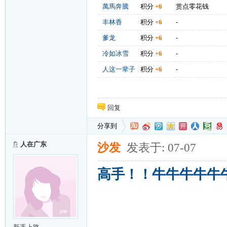
萬馬奔騰
积分
+6
赏点零花钱
丰林香
积分
+6
-
爹龙
积分
+6
-
冷如冰雪
积分
+6
-
人这一辈子
积分
+6
-
回复
分享到
人在广东
沙发
发表于: 07-07
高手！！牛牛牛牛牛牛牛牛