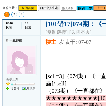
当前位置：
返回首页
前往个人中心
上一主
1
2
3
[101错17]074期
8006
13
阅读
回复
[复制链接]
[关闭本页]
一直都在
楼主
发表于: 07-07
[sell=3]（074期
新手上路
赢[/ sell]
加关注
发消息
（073期）《一直都在
★★★★★★★★★★[10
（072期）《一直都在