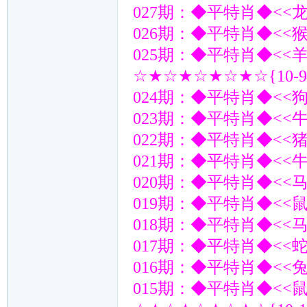
027期：◆平特肖◆<<龙-
026期：◆平特肖◆<<猴-
025期：◆平特肖◆<<羊-
☆★☆★☆★☆★☆{10-9
024期：◆平特肖◆<<狗-
023期：◆平特肖◆<<牛-
022期：◆平特肖◆<<猪-
021期：◆平特肖◆<<牛-
020期：◆平特肖◆<<马-
019期：◆平特肖◆<<鼠-
018期：◆平特肖◆<<马-
017期：◆平特肖◆<<蛇-
016期：◆平特肖◆<<兔-
015期：◆平特肖◆<<鼠-