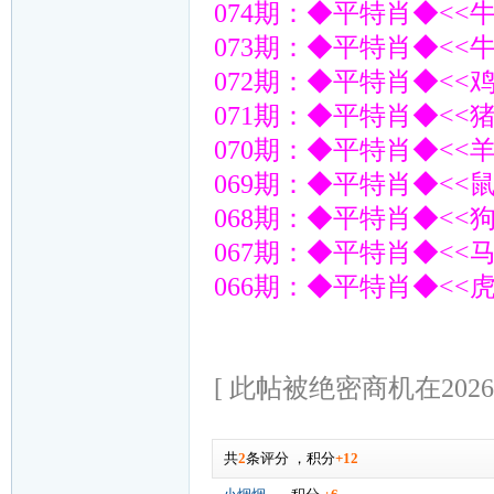
074期：◆平特肖◆<<牛-
073期：◆平特肖◆<<牛-
072期：◆平特肖◆<<鸡-
071期：◆平特肖◆<<猪-
070期：◆平特肖◆<<羊-
069期：◆平特肖◆<<鼠-
068期：◆平特肖◆<<狗-
067期：◆平特肖◆<<马-
066期：◆平特肖◆<<虎-
[ 此帖被绝密商机在2026-0
共
2
条评分
，
积分
+12