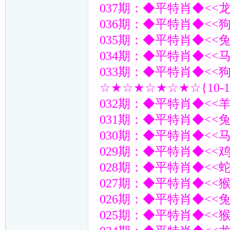
037期：◆平特肖◆<<龙-
036期：◆平特肖◆<<狗-
035期：◆平特肖◆<<兔-
034期：◆平特肖◆<<马-
033期：◆平特肖◆<<狗-
☆★☆★☆★☆★☆{10-1
032期：◆平特肖◆<<羊-
031期：◆平特肖◆<<兔-
030期：◆平特肖◆<<马-
029期：◆平特肖◆<<鸡-
028期：◆平特肖◆<<蛇-
027期：◆平特肖◆<<猴-
026期：◆平特肖◆<<兔-
025期：◆平特肖◆<<猴-