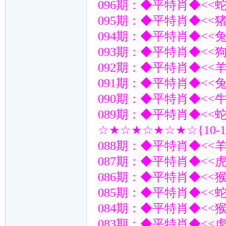
096期：◆平特肖◆<<蛇-
095期：◆平特肖◆<<猪-
094期：◆平特肖◆<<兔-
093期：◆平特肖◆<<狗-
092期：◆平特肖◆<<羊-
091期：◆平特肖◆<<兔-
090期：◆平特肖◆<<牛-
089期：◆平特肖◆<<蛇-
☆★☆★☆★☆★☆{10-1
088期：◆平特肖◆<<羊-
087期：◆平特肖◆<<虎-
086期：◆平特肖◆<<猴-
085期：◆平特肖◆<<蛇-
084期：◆平特肖◆<<猴-
083期：◆平特肖◆<<虎-