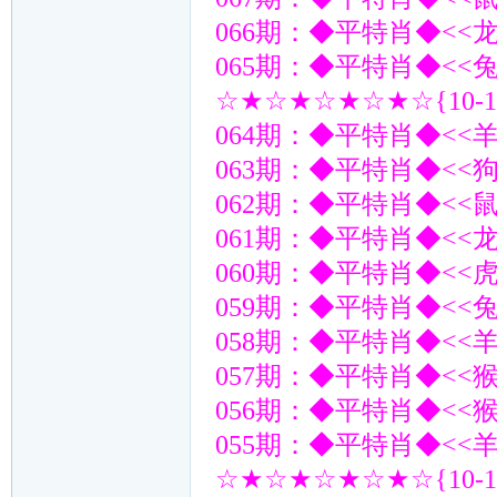
066期：◆平特肖◆<<龙-
065期：◆平特肖◆<<兔-
☆★☆★☆★☆★☆{10-1
064期：◆平特肖◆<<羊-
063期：◆平特肖◆<<狗-
062期：◆平特肖◆<<鼠-
061期：◆平特肖◆<<龙-
060期：◆平特肖◆<<虎-
059期：◆平特肖◆<<兔-
058期：◆平特肖◆<<羊-
057期：◆平特肖◆<<猴-
056期：◆平特肖◆<<猴-
055期：◆平特肖◆<<羊-
☆★☆★☆★☆★☆{10-1