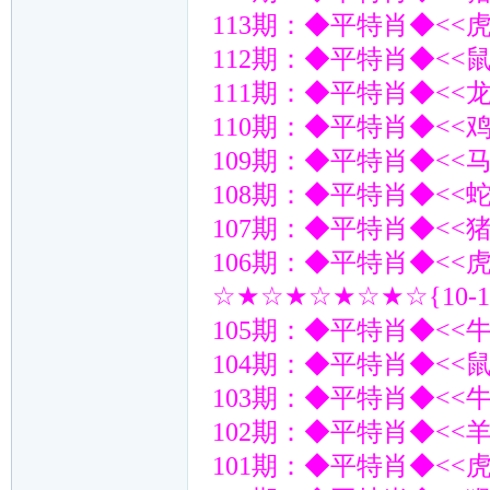
113期：◆平特肖◆<<虎-
112期：◆平特肖◆<<鼠-
111期：◆平特肖◆<<龙-
110期：◆平特肖◆<<鸡-
109期：◆平特肖◆<<马-
108期：◆平特肖◆<<蛇-
107期：◆平特肖◆<<猪-
106期：◆平特肖◆<<虎-
☆★☆★☆★☆★☆{10-1
105期：◆平特肖◆<<牛-
104期：◆平特肖◆<<鼠-
103期：◆平特肖◆<<牛-
102期：◆平特肖◆<<羊-
101期：◆平特肖◆<<虎-