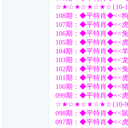
☆★☆★☆★☆★☆{10-1
108期：◆平特肖◆<<狗-
107期：◆平特肖◆<<虎-
106期：◆平特肖◆<<兔-
105期：◆平特肖◆<<虎-
104期：◆平特肖◆<<羊-
103期：◆平特肖◆<<龙-
102期：◆平特肖◆<<兔-
101期：◆平特肖◆<<虎-
100期：◆平特肖◆<<猪-
099期：◆平特肖◆<<虎-
☆★☆★☆★☆★☆{10-9
098期：◆平特肖◆<<鼠-
097期：◆平特肖◆<<虎-