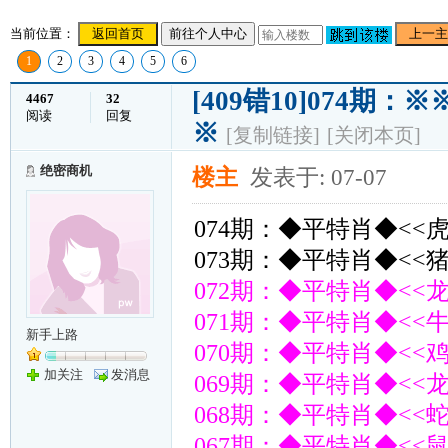
当前位置：
返回首页
前往个人中心
上一主
1
2
3
4
5
6
[409错10]074
4467
32
阅读
回复
※
[复制链接]
[关闭本页]
绝密商机
楼主
发表于: 07-07
074期：◆平特肖◆<<虎-
073期：◆平特肖◆<<猪-
072期：◆平特肖◆<<龙-
071期：◆平特肖◆<<牛-
新手上路
070期：◆平特肖◆<<鸡-
加关注
发消息
069期：◆平特肖◆<<龙-
068期：◆平特肖◆<<蛇-
067期：◆平特肖◆<<鼠-