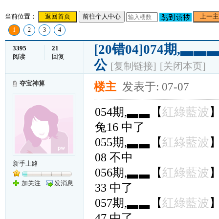
当前位置：
返回首页
前往个人中心
上一主
1
2
3
4
[20错04]074期
3395
21
阅读
回复
公
[复制链接]
[关闭本页]
夺宝神算
楼主
发表于: 07-07
054期,▃▃【
紅綠藍波
兔16 中了
055期,▃▃【
紅綠藍波
08 不中
新手上路
056期,▃▃【
紅綠藍波
加关注
发消息
33 中了
057期,▃▃【
紅綠藍波
47 中了