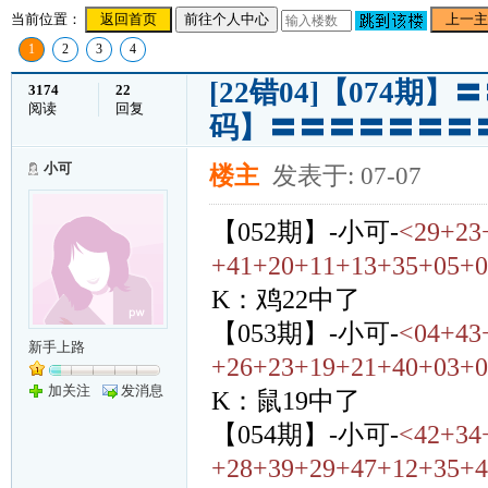
当前位置：
返回首页
前往个人中心
上一主
1
2
3
4
[22错04]【074
3174
22
阅读
回复
码】〓〓〓〓〓〓〓
小可
楼主
发表于: 07-07
【052期】-小可-
<29+23
+41+20+11+13+35+05+0
K：鸡22中了
【053期】-小可-
<04+43
新手上路
+26+23+19+21+40+03+0
加关注
发消息
K：鼠19中了
【054期】-小可-
<42+34
+28+39+29+47+12+35+4