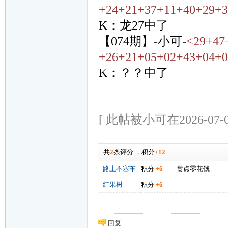
+24+21+37+11+40+29+3
K：龙27中了
【074期】-小可-
<29+47
+26+21+05+02+43+04+0
K：？？中了
[ 此帖被小可在2026-07-0
共
2
条评分
，
积分
+12
路上不塞车
积分
+6
赏点零花钱
红果树
积分
+6
-
回复