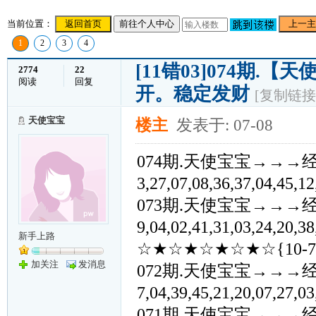
当前位置：
返回首页
前往个人中心
上一主
1
2
3
4
[11错03]074期
2774
22
阅读
回复
开。稳定发财
[复制链接
天使宝宝
楼主
发表于: 07-08
074期.天使宝宝→→→经典②④
3,27,07,08,36,37,04,4
073期.天使宝宝→→→经典②④
9,04,02,41,31,03,24,2
新手上路
☆★☆★☆★☆★☆{10-7
加关注
发消息
072期.天使宝宝→→→经典②④
7,04,39,45,21,20,07,2
071期.天使宝宝→→→经典②④