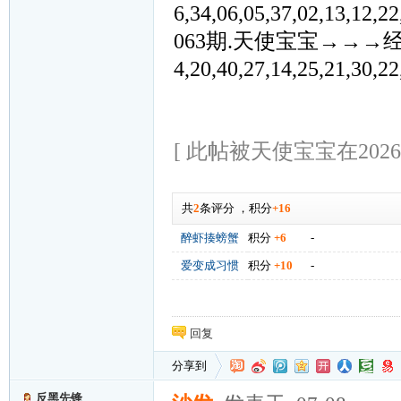
6,34,06,05,37,02,13,1
063期.天使宝宝→→→经典②④
4,20,40,27,14,25,21,3
[ 此帖被天使宝宝在2026-0
共
2
条评分
，
积分
+16
醉虾揍螃蟹
积分
+6
-
爱变成习惯
积分
+10
-
回复
分享到
反黑先锋