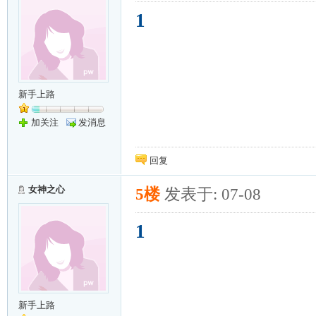
1
新手上路
加关注
发消息
回复
女神之心
5楼
发表于: 07-08
1
新手上路