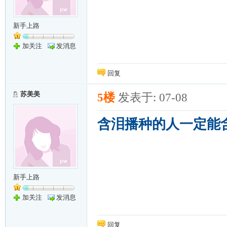
新手上路
加关注
发消息
回复
苏美美
5楼
发表于: 07-08
含泪播种的人一定能
新手上路
加关注
发消息
回复