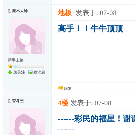
魔术大师
地板
发表于: 07-08
高手！！牛牛顶顶
新手上路
加关注
发消息
回复
奋斗王
4楼
发表于: 07-08
------彩民的福
------