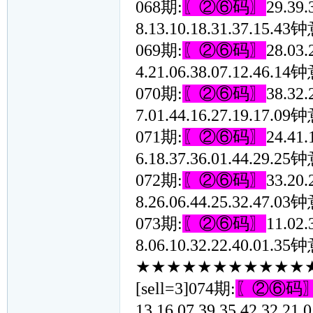
068期:
〖②⑥码〗
29.39.
8.13.10.18.31.37.15
069期:
〖②⑥码〗
28.03.
4.21.06.38.07.12.46
070期:
〖②⑥码〗
38.32.
7.01.44.16.27.19.17
071期:
〖②⑥码〗
24.41.
6.18.37.36.01.44.29
072期:
〖②⑥码〗
33.20.
8.26.06.44.25.32.47
073期:
〖②⑥码〗
11.02.
8.06.10.32.22.40.01
★★★★★★★★★★★★
[sell=3]074期:
〖②⑥码
13.16.07.39.35.42.32