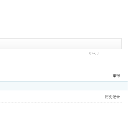
07-08
举报
历史记录