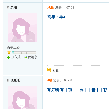
老腊
地板
发表于: 07-08
高手！牛d
新手上路
加关注
发消息
回复
顶呱呱
4楼
发表于: 07-08
顶好料!顶┠顶┨┠你┨┠精┨┠彩