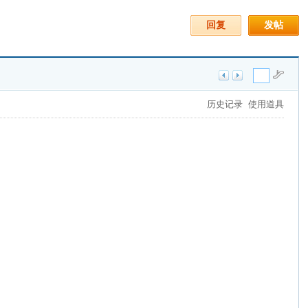
回复
发帖
历史记录
使用道具