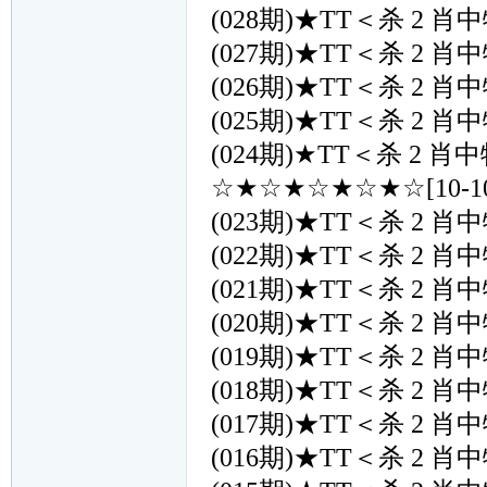
(028期)★TT＜杀 2 
(027期)★TT＜杀 2 
(026期)★TT＜杀 2 
(025期)★TT＜杀 2 
(024期)★TT＜杀 2 
☆★☆★☆★☆★☆[10-10
(023期)★TT＜杀 2 
(022期)★TT＜杀 2 
(021期)★TT＜杀 2 
(020期)★TT＜杀 2 
(019期)★TT＜杀 2 
(018期)★TT＜杀 2 
(017期)★TT＜杀 2 
(016期)★TT＜杀 2 