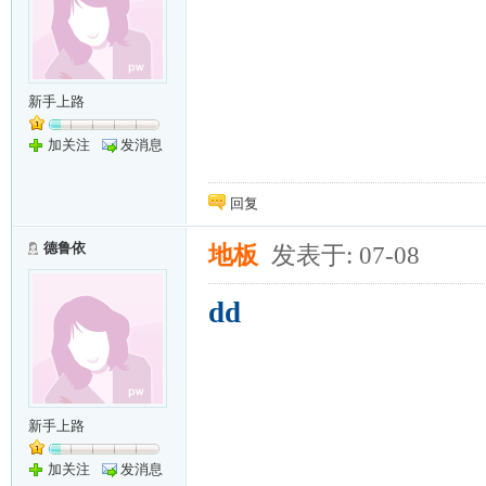
新手上路
加关注
发消息
回复
德鲁依
地板
发表于: 07-08
dd
新手上路
加关注
发消息