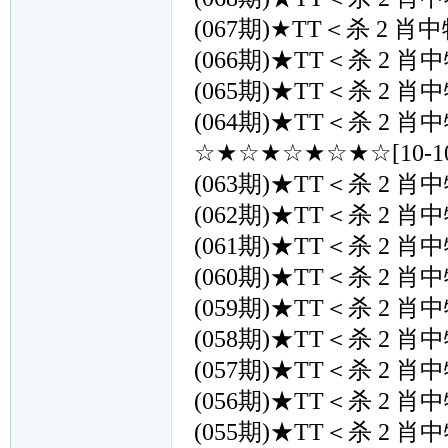
(067期)★TT＜杀 2 
(066期)★TT＜杀 2 
(065期)★TT＜杀 2 
(064期)★TT＜杀 2 
☆★☆★☆★☆★☆[10-10
(063期)★TT＜杀 2 
(062期)★TT＜杀 2 
(061期)★TT＜杀 2 
(060期)★TT＜杀 2 
(059期)★TT＜杀 2 
(058期)★TT＜杀 2 
(057期)★TT＜杀 2 
(056期)★TT＜杀 2 
(055期)★TT＜杀 2 