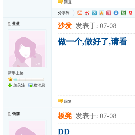
回复
分享到
蓝蓝
沙发
发表于: 07-08
做一个,做好了,请看
新手上路
加关注
发消息
回复
钱前
板凳
发表于: 07-08
DD