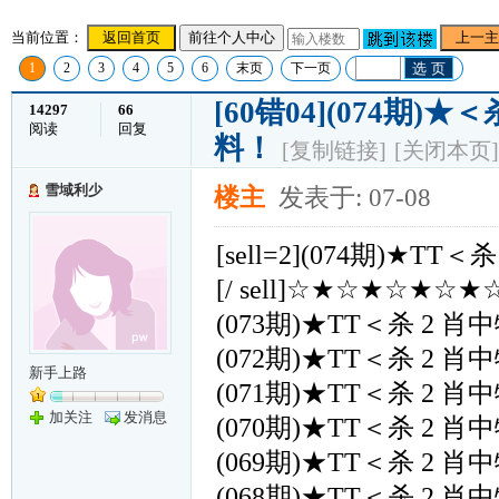
当前位置：
返回首页
前往个人中心
上一主
1
2
3
4
5
6
末页
下一页
选 页
[60错04](074期)
14297
66
阅读
回复
料！
[复制链接]
[关闭本页]
雪域利少
楼主
发表于: 07-08
[sell=2](074期)★T
[/ sell]☆★☆★☆★☆★☆[
(073期)★TT＜杀 2 
(072期)★TT＜杀 2 
新手上路
(071期)★TT＜杀 2 
加关注
发消息
(070期)★TT＜杀 2 
(069期)★TT＜杀 2 
(068期)★TT＜杀 2 