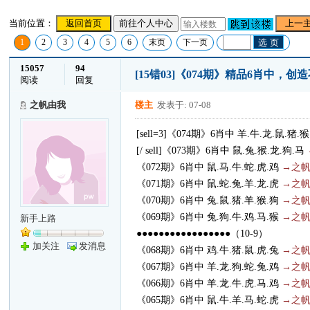
当前位置：
返回首页
前往个人中心
上一
1
2
3
4
5
6
末页
下一页
选 页
15057
94
[15错03]《074期》精品6肖中，
阅读
回复
之帆由我
楼主
发表于: 07-08
[sell=3]《074期》6肖中 羊.牛.龙.鼠.猪.
[/ sell]《073期》6肖中 鼠.兔.猴.龙.狗.马
《072期》6肖中 鼠.马.牛.蛇.虎.鸡
→之
《071期》6肖中 鼠.蛇.兔.羊.龙.虎
→之
《070期》6肖中 兔.鼠.猪.羊.猴.狗
→之
《069期》6肖中 兔.狗.牛.鸡.马.猴
→之
新手上路
●●●●●●●●●●●●●●●●●（10-9）
加关注
发消息
《068期》6肖中 鸡.牛.猪.鼠.虎.兔
→之
《067期》6肖中 羊.龙.狗.蛇.兔.鸡
→之
《066期》6肖中 羊.龙.牛.虎.马.鸡
→之
《065期》6肖中 鼠.牛.羊.马.蛇.虎
→之