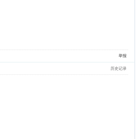
举报
历史记录