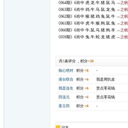
《064期》6肖中 虎.龙.牛.猪.鼠.马
→之
《063期》6肖中 鸡.牛.马.鼠.龙.兔
→之
《062期》6肖中 猴.猪.鸡.兔.鼠.牛
→之
《061期》6肖中 虎.牛.猴.狗.鼠.兔
→之
《060期》6肖中 牛.鼠.马.猪.狗.羊
→之
《059期》6肖中 兔.牛.蛇.龙.猪.虎
→之
共
5
条评分
，
积分
+30
痴心绝对
积分
+6
-
港台联合
积分
+6
我是周扒皮
我是连生
积分
+6
赏点零花钱
田连元
积分
+6
赏点零花钱
姜立田
积分
+6
-
回复