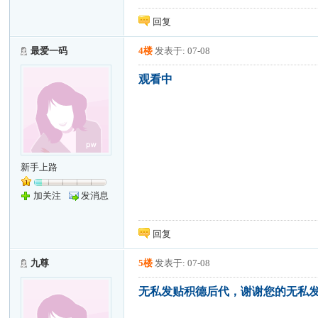
回复
最爱一码
4楼
发表于: 07-08
观看中
新手上路
加关注
发消息
回复
九尊
5楼
发表于: 07-08
无私发贴积德后代，谢谢您的无私发