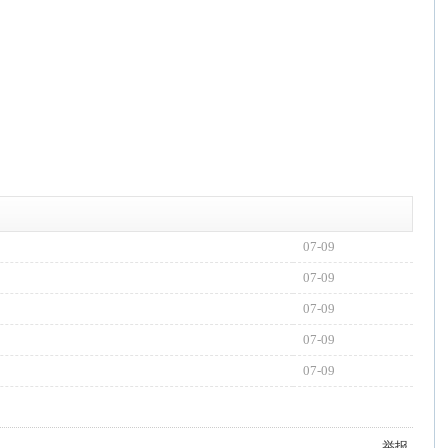
07-09
07-09
07-09
07-09
07-09
举报