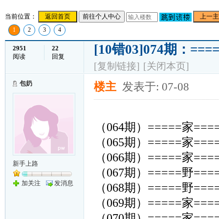
当前位置：
返回首页
前往个人中心
上一主
1
2
3
4
[10错03]074期：==
2951
22
阅读
回复
[复制链接]
[关闭本页]
包奶
楼主
发表于: 07-08
（064期）=====家===
（065期）=====家===
（066期）=====家===
新手上路
（067期）=====野===
加关注
发消息
（068期）=====野===
（069期）=====家===
（070期）=====家===