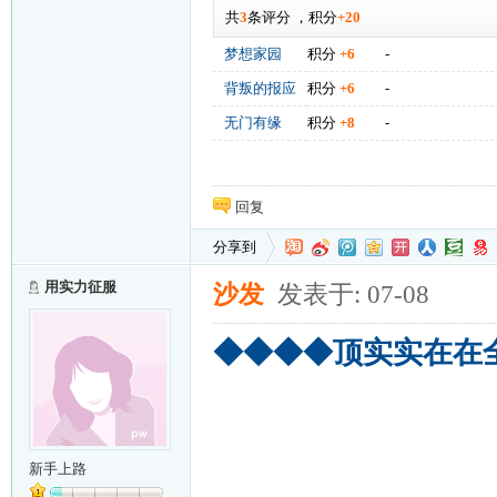
共
3
条评分
，
积分
+20
梦想家园
积分
+6
-
背叛的报应
积分
+6
-
无门有缘
积分
+8
-
回复
分享到
用实力征服
沙发
发表于: 07-08
◆◆◆◆顶实实在在
新手上路