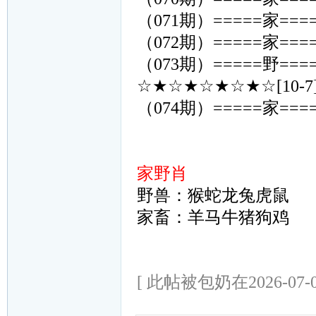
（071期）=====家===
（072期）=====家===
（073期）=====野===
☆★☆★☆★☆★☆[10-7
（074期）=====家===
家野肖
野兽：猴蛇龙兔虎鼠
家畜：羊马牛猪狗鸡
[ 此帖被包奶在2026-07-0