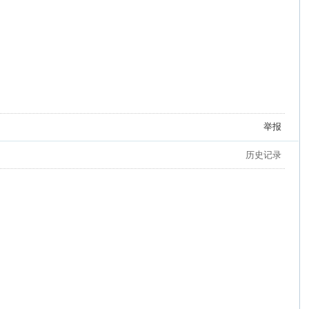
举报
历史记录