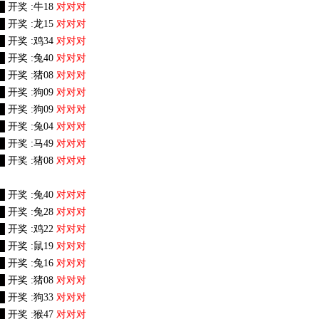
█
开奖 :牛18
对对对
█
开奖 :龙15
对对对
█
开奖 :鸡34
对对对
█
开奖 :兔40
对对对
█
开奖 :猪08
对对对
█
开奖 :狗09
对对对
█
开奖 :狗09
对对对
█
开奖 :兔04
对对对
█
开奖 :马49
对对对
█
开奖 :猪08
对对对
█
开奖 :兔40
对对对
█
开奖 :兔28
对对对
█
开奖 :鸡22
对对对
█
开奖 :鼠19
对对对
█
开奖 :兔16
对对对
█
开奖 :猪08
对对对
█
开奖 :狗33
对对对
█
开奖 :猴47
对对对