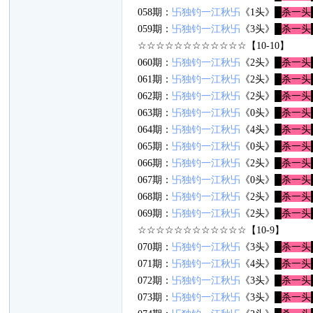
058期：
卐独钓一江秋卐
《1头》
█杀一头
059期：
卐独钓一江秋卐
《3头》
█杀一头
☆☆☆☆☆☆☆☆☆☆☆☆【10-10】
060期：
卐独钓一江秋卐
《2头》
█杀一头
061期：
卐独钓一江秋卐
《2头》
█杀一头
062期：
卐独钓一江秋卐
《2头》
█杀一头
063期：
卐独钓一江秋卐
《0头》
█杀一头
064期：
卐独钓一江秋卐
《4头》
█杀一头
065期：
卐独钓一江秋卐
《0头》
█杀一头
066期：
卐独钓一江秋卐
《2头》
█杀一头
067期：
卐独钓一江秋卐
《0头》
█杀一头
068期：
卐独钓一江秋卐
《2头》
█杀一头
069期：
卐独钓一江秋卐
《2头》
█杀一头
☆☆☆☆☆☆☆☆☆☆☆☆【10-9】
070期：
卐独钓一江秋卐
《3头》
█杀一头
071期：
卐独钓一江秋卐
《4头》
█杀一头
072期：
卐独钓一江秋卐
《3头》
█杀一头
073期：
卐独钓一江秋卐
《3头》
█杀一头