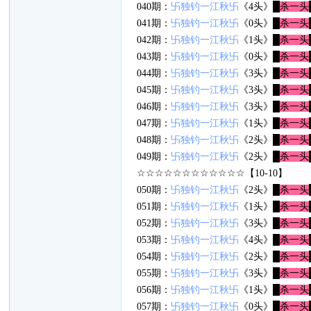
040期：
卐独钓一江秋卐
《4头》
█杀一头
041期：
卐独钓一江秋卐
《0头》
█杀一头
042期：
卐独钓一江秋卐
《1头》
█杀一头
043期：
卐独钓一江秋卐
《0头》
█杀一头
044期：
卐独钓一江秋卐
《3头》
█杀一头
045期：
卐独钓一江秋卐
《3头》
█杀一头
046期：
卐独钓一江秋卐
《3头》
█杀一头
047期：
卐独钓一江秋卐
《1头》
█杀一头
048期：
卐独钓一江秋卐
《2头》
█杀一头
049期：
卐独钓一江秋卐
《2头》
█杀一头
☆☆☆☆☆☆☆☆☆☆☆☆【10-10】
050期：
卐独钓一江秋卐
《2头》
█杀一头
051期：
卐独钓一江秋卐
《1头》
█杀一头
052期：
卐独钓一江秋卐
《3头》
█杀一头
053期：
卐独钓一江秋卐
《4头》
█杀一头
054期：
卐独钓一江秋卐
《2头》
█杀一头
055期：
卐独钓一江秋卐
《3头》
█杀一头
056期：
卐独钓一江秋卐
《1头》
█杀一头
057期：
卐独钓一江秋卐
《0头》
█杀一头