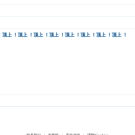
！顶上 ！顶上 ！顶上 ！顶上 ！顶上 ！顶上 ！顶上 ！顶上 ！