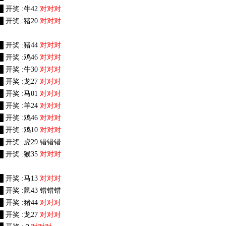
█
开奖 :牛42
对对对
█
开奖 :猪20
对对对
█
开奖 :猪44
对对对
█
开奖 :鸡46
对对对
█
开奖 :牛30
对对对
█
开奖 :龙27
对对对
█
开奖 :马01
对对对
█
开奖 :羊24
对对对
█
开奖 :鸡46
对对对
█
开奖 :鸡10
对对对
█
开奖 :虎29 错错错
█
开奖 :猴35
对对对
█
开奖 :马13
对对对
█
开奖 :鼠43 错错错
█
开奖 :猪44
对对对
█
开奖 :龙27
对对对