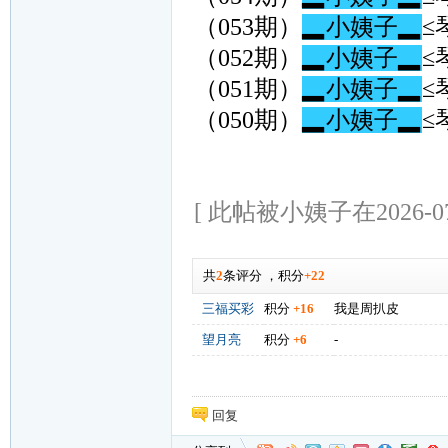
（053期）
▂小姨子▂
≤
（052期）
▂小姨子▂
≤
（051期）
▂小姨子▂
≤
（050期）
▂小姨子▂
≤
[ 此帖被小姨子在2026-07
共
2
条评分
，
积分
+22
三福买彩
积分
+16
我是周扒皮
望月亮
积分
+6
-
回复