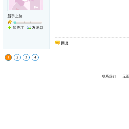
新手上路
加关注
发消息
回复
1
2
3
4
|
联系我们
无