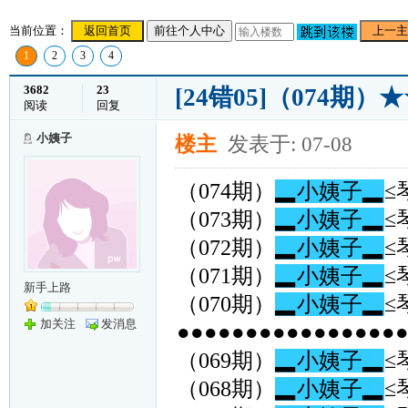
当前位置：
返回首页
前往个人中心
上一主
1
2
3
4
3682
23
[24错05]（074期
阅读
回复
小姨子
楼主
发表于: 07-08
（074期）
▂小姨子▂
≤
（073期）
▂小姨子▂
≤
（072期）
▂小姨子▂
≤
（071期）
▂小姨子▂
≤
新手上路
（070期）
▂小姨子▂
≤
加关注
发消息
●●●●●●●●●●●●●●●●●{
（069期）
▂小姨子▂
≤
（068期）
▂小姨子▂
≤