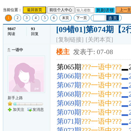
当前位置：
返回首页
前往个人中心
上一主
1
2
3
4
5
6
末页
下一页
选 页
[09错01]第074期
9847
93
阅读
回复
[复制链接]
[关闭本页]
一语中
楼主
发表于: 07-08
第065期
???一语中???
▂
第066期
???一语中???
▂
第067期
???一语中???
▂
第068期
???一语中???
▂
新手上路
第069期
???一语中???
▂
加关注
发消息
第070期
???一语中???
▂
第071期
???一语中???
▂
第072期
???一语中???
▂