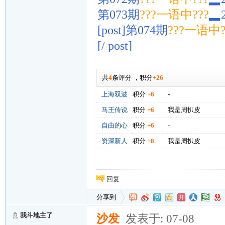
第073期
???一语中???
▂
[post]第074期
???一语中?
[/ post]
共
4
条评分
，
积分
+26
上海双波
积分
+6
-
马王传说
积分
+6
我是周扒皮
自由的心
积分
+6
-
资深新人
积分
+8
我是周扒皮
回复
分享到
我斗地主了
沙发
发表于: 07-08