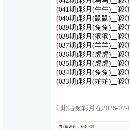
(042期)彩月(马马)▁殺
(041期)彩月(牛牛)▁殺
(040期)彩月(鼠鼠)▁殺
(039期)彩月(兔兔)▁殺
(038期)彩月(猴猴)▁殺
(037期)彩月(羊羊)▁殺
(036期)彩月(虎虎)▁殺
(035期)彩月(虎虎)▁殺
(034期)彩月(兔兔)▁殺
(033期)彩月(蛇蛇)▁殺
[ 此帖被彩月在2026-07-0
共
3
条评分
，
积分
+20