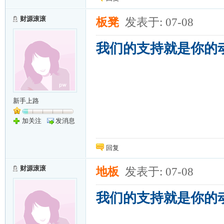
财源滚滚
板凳
发表于: 07-08
我们的支持就是你的动
新手上路
加关注
发消息
回复
财源滚滚
地板
发表于: 07-08
我们的支持就是你的动