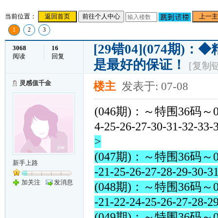
当前位置：
返回首页
前往个人中心
上一主
1
2
3
[29错04](074期
3068
16
阅读
回复
是最好的保证！
[复制
灵感值千金
楼主
发表于: 07-08
(046期)：～特围36码～01-02-
4-25-26-27-30-31-32-33-
>
(047期)：～特围36码～01-02-
新手上路
-21-25-26-27-28-29-30-3
加关注
发消息
(048期)：～特围36码～01-03-
-21-22-24-25-26-27-28-2
(049期)：～特围36码～01-02-