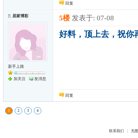
回复
居家博彩
5楼
发表于: 07-08
好料，顶上去，祝你
新手上路
加关注
发消息
回复
1
2
3
4
|
联系我们
无