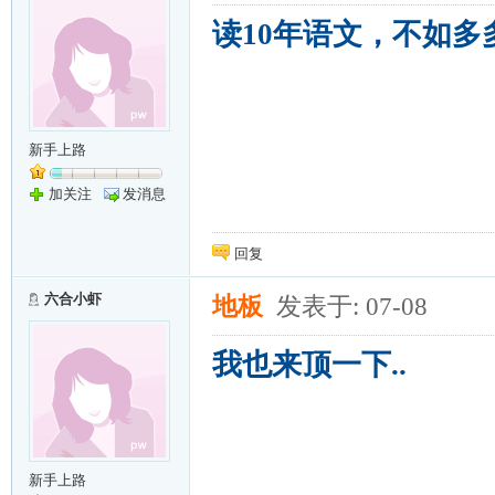
读10年语文，不如多
新手上路
加关注
发消息
回复
六合小虾
地板
发表于: 07-08
我也来顶一下..
新手上路