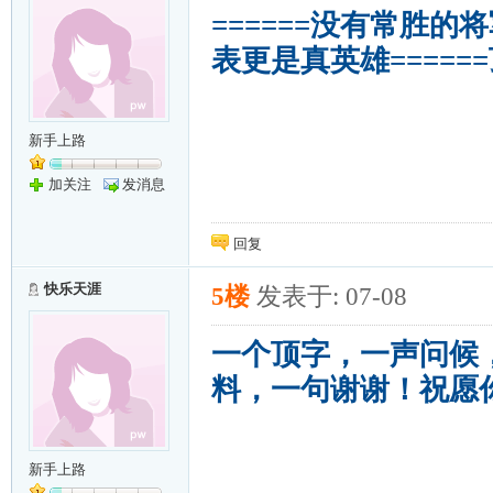
======没有常胜的将
表更是真英雄=====
新手上路
加关注
发消息
回复
快乐天涯
5楼
发表于: 07-08
一个顶字，一声问候
料，一句谢谢！祝愿
新手上路