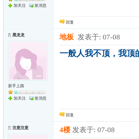
加关注
发消息
回复
黑龙龙
地板
发表于: 07-08
一般人我不顶，我顶
新手上路
加关注
发消息
回复
注意注意
4楼
发表于: 07-08