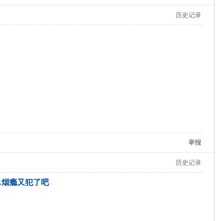
历史记录
举报
历史记录
…烟瘾又犯了吧