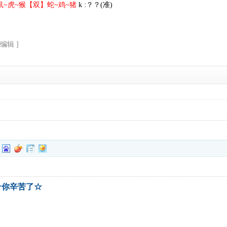
鼠~虎~猴【双】蛇~鸡~猪
k :？？(准)
新编辑 ]
☆你辛苦了☆