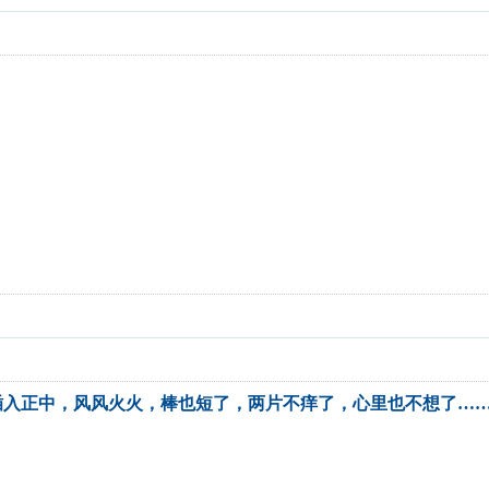
插入正中，风风火火，棒也短了，两片不痒了，心里也不想了…