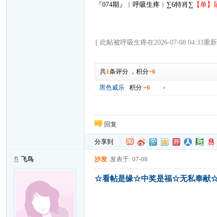
『074期』︱呼吸生疼︱∑6特肖∑
【单】
[ 此帖被呼吸生疼在2026-07-08 04:33重
共
1
条评分
，
积分
+6
黑色威乐
积分
+6
-
回复
分享到
飞鸟
沙发
发表于: 07-08
☆看帖是缘☆中奖是福☆无私奉献