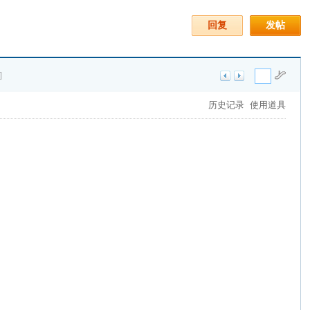
回复
发帖
]
历史记录
使用道具