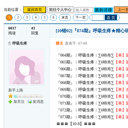
当前位置：
返回首页
前往个人中心
上一
1
2
3
4
5
6
末页
下一页
选 页
6037
43
[10错02]『074期』呼吸生疼★
阅读
回复
呼吸生疼
楼主
发表于: 07-08
『064期』︱呼吸生疼︱∑6特肖∑
【单】
『065期』︱呼吸生疼︱∑6特肖∑
【单】
『066期』︱呼吸生疼︱∑6特肖∑
【单】
『067期』︱呼吸生疼︱∑6特肖∑
【单】
『068期』︱呼吸生疼︱∑6特肖∑
【单】
『069期』︱呼吸生疼︱∑6特肖∑
【单】
新手上路
『070期』︱呼吸生疼︱∑6特肖∑
【单】
加关注
发消息
『071期』︱呼吸生疼︱∑6特肖∑
【单】
『072期』︱呼吸生疼︱∑6特肖∑
【单】
『073期』︱呼吸生疼︱∑6特肖∑
【单】
〓〓〓【10-8】〓〓〓