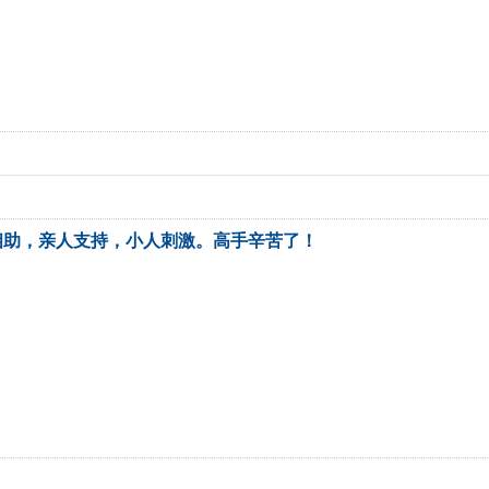
相助，亲人支持，小人刺激。高手辛苦了！