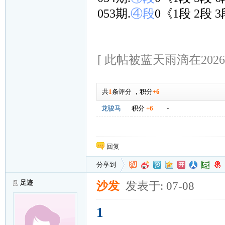
053期.
④段
0《1段 2段 
[ 此帖被蓝天雨滴在2026-0
共
1
条评分
，
积分
+6
龙骏马
积分
+6
-
回复
分享到
足迹
沙发
发表于: 07-08
1