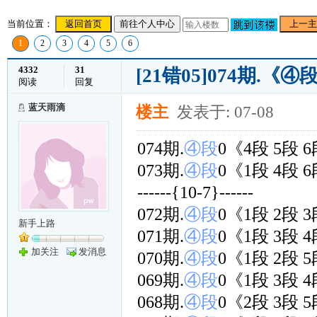
当前位置：
返回首页
前往个人中心
上一主
1
2
3
4
5
6
4332
31
[21错05]074期.《
阅读
回复
蓝天雨滴
楼主
发表于: 07-08
074期.
④段
0《4段 5段 
073期.
④段
0《1段 4段 
------{10-7}------
072期.
④段
0《1段 2段 
新手上路
071期.
④段
0《1段 3段 
加关注
发消息
070期.
④段
0《1段 2段 
069期.
④段
0《1段 3段 
068期.
④段
0《2段 3段 