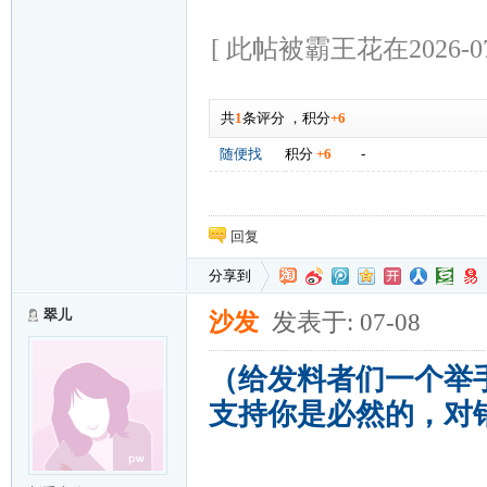
[ 此帖被霸王花在2026-07
共
1
条评分
，
积分
+6
随便找
积分
+6
-
回复
分享到
翠儿
沙发
发表于: 07-08
（给发料者们一个举
支持你是必然的，对