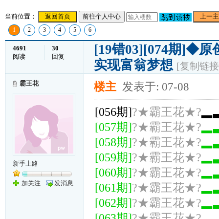
当前位置：
返回首页
前往个人中心
上一主
1
2
3
4
5
6
[19错03][074
4691
30
阅读
回复
实现富翁梦想
[复制链接
霸王花
楼主
发表于: 07-08
[056期]
?★霸王花★?
▂
[057期]
?★霸王花★?
▂
[058期]
?★霸王花★?
▂
[059期]
?★霸王花★?
▂
新手上路
[060期]
?★霸王花★?
▂
加关注
发消息
[061期]
?★霸王花★?
▂
[062期]
?★霸王花★?
▂
[063期]
?★霸王花★?
▂