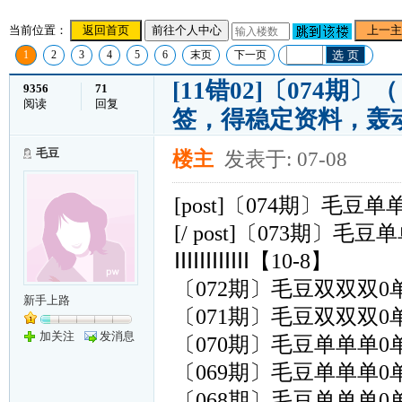
当前位置：
返回首页
前往个人中心
上一主
1
2
3
4
5
6
末页
下一页
选 页
[11错02]〔074
9356
71
阅读
回复
签，得稳定资料，轰
毛豆
楼主
发表于: 07-08
[post]〔074期〕毛豆单
[/ post]〔073期〕毛
ⅠⅠⅠⅠⅠⅠⅠⅠⅠⅠⅠⅠ【10-8】
〔072期〕毛豆双双双0单
新手上路
〔071期〕毛豆双双双0单
加关注
发消息
〔070期〕毛豆单单单0单
〔069期〕毛豆单单单0单
〔068期〕毛豆单单单0单