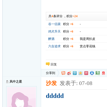
共
4
条评分
，
积分
+24
谷一侣裳
积分
+6
-
鸡犬升天
积分
+6
-
醉酒
积分
+6
我是周扒皮
六合追求
积分
+6
赏点零花钱
回复
分享到
风中之星
沙发
发表于: 07-08
ddddd