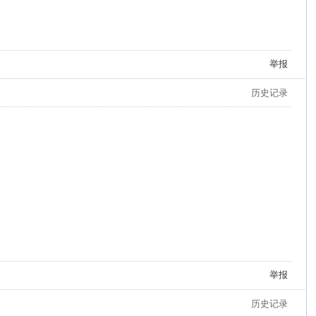
举报
历史记录
举报
历史记录