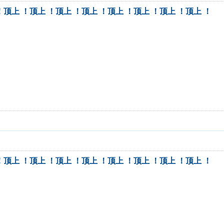
！顶上 ！顶上 ！顶上 ！顶上 ！顶上 ！顶上 ！顶上 ！顶上 ！
！顶上 ！顶上 ！顶上 ！顶上 ！顶上 ！顶上 ！顶上 ！顶上 ！