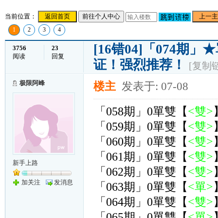
当前位置：
返回首页
前往个人中心
上一主
1
2
3
4
[16错04]「074
3756
23
阅读
回复
证！强烈推荐！
[复制
极限阿峰
楼主
发表于: 07-08
「058期」0單雙【
<雙>
「059期」0單雙【
<雙>
「060期」0單雙【
<雙>
「061期」0單雙【
<雙>
新手上路
「062期」0單雙【
<雙>
加关注
发消息
「063期」0單雙【
<單>
「064期」0單雙【
<雙>
「065期」0單雙【
<單>