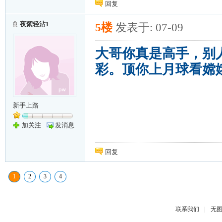
回复
夜絮轻沾1
5楼
发表于: 07-09
大哥你真是高手，别
彩。顶你上月球看嫦
新手上路
加关注
发消息
回复
1
2
3
4
|
联系我们
无