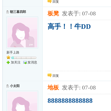
回复
朝三暮四郎
板凳
发表于: 07-08
高手！！牛DD
新手上路
加关注
发消息
回复
小太阳
地板
发表于: 07-08
8888888888888