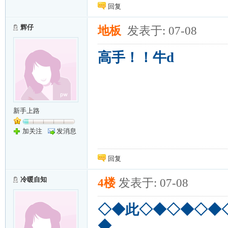
回复
辉仔
地板
发表于: 07-08
高手！！牛d
新手上路
加关注
发消息
回复
冷暖自知
4楼
发表于: 07-08
◇◆此◇◆◇◆◇◆
◆