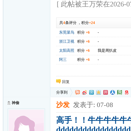
[ 此帖被王万荣在2026-07
共
4
条评分
，
积分
+24
东莞菜鸟
积分
+6
-
浙江卫视
积分
+6
-
太阳高照
积分
+6
我是周扒皮
阿三
积分
+6
-
回复
分享到
神偷
沙发
发表于: 07-08
高手！！牛牛牛牛牛牛
ddddddddddddddddd