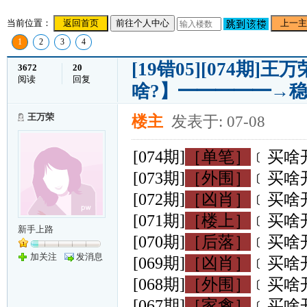
当前位置：
返回首页
前往个人中心
上一主
1
2
3
4
[19错05][074期
3672
20
阅读
回复
啥?】━━━━━→
王万荣
楼主
发表于: 07-08
[074期]
［单笔］
﹝买啥
[073期]
［外围］
﹝买啥
[072期]
［凶肖］
﹝买啥
[071期]
［楼上］
﹝买啥
新手上路
[070期]
［后落］
﹝买啥
加关注
发消息
[069期]
［凶肖］
﹝买啥
[068期]
［外围］
﹝买啥
[067期]
［家禽］
﹝买啥