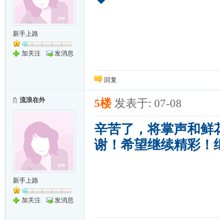
新手上路
加关注
发消息
回复
流浪在外
5楼
发表于: 07-08
辛苦了，将掌声和鲜
谢！希望继续精彩！
新手上路
加关注
发消息