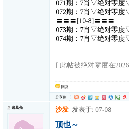
071期：7肖▽绝对零度
072期：7肖▽绝对零度
〓〓〓[10-8]〓〓〓
073期：7肖▽绝对零度
074期：7肖▽绝对零度
[ 此帖被绝对零度在2026-0
回复
分享到
诸葛亮
沙发
发表于: 07-08
顶也～