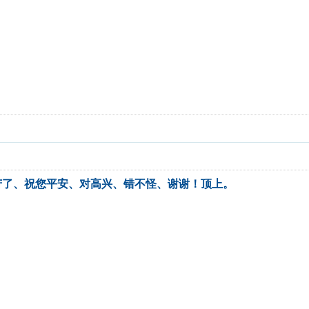
苦了、祝您平安、对高兴、错不怪、谢谢！顶上。