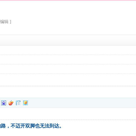
新编辑 ]
的路，不迈开双脚也无法到达。