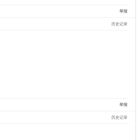
举报
历史记录
举报
历史记录