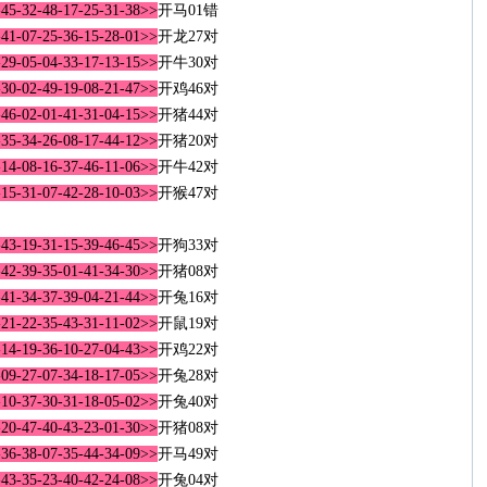
-45-32-48-17-25-31-38>>
开马01错
-41-07-25-36-15-28-01>>
开龙27对
-29-05-04-33-17-13-15>>
开牛30对
-30-02-49-19-08-21-47>>
开鸡46对
-46-02-01-41-31-04-15>>
开猪44对
-35-34-26-08-17-44-12>>
开猪20对
-14-08-16-37-46-11-06>>
开牛42对
-15-31-07-42-28-10-03>>
开猴47对
-43-19-31-15-39-46-45>>
开狗33对
-42-39-35-01-41-34-30>>
开猪08对
-41-34-37-39-04-21-44>>
开兔16对
-21-22-35-43-31-11-02>>
开鼠19对
-14-19-36-10-27-04-43>>
开鸡22对
-09-27-07-34-18-17-05>>
开兔28对
-10-37-30-31-18-05-02>>
开兔40对
-20-47-40-43-23-01-30>>
开猪08对
-36-38-07-35-44-34-09>>
开马49对
-43-35-23-40-42-24-08>>
开兔04对