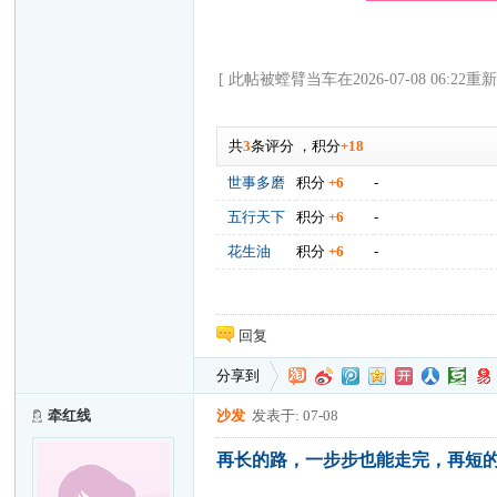
[ 此帖被螳臂当车在2026-07-08 06:22重
共
3
条评分
，
积分
+18
世事多磨
积分
+6
-
五行天下
积分
+6
-
花生油
积分
+6
-
回复
分享到
牵红线
沙发
发表于: 07-08
再长的路，一步步也能走完，再短