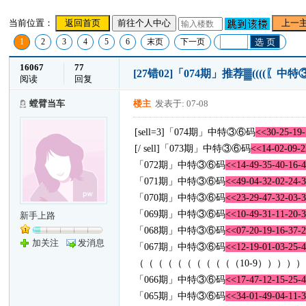
当前位置：
返回首页
前往个人中心
上一
1
2
3
4
5
6
末页
下一页
选 页
16067
77
[27错02]「074期」推荐▓((((〖中特
阅读
回复
螳臂当车
楼主
发表于: 07-08
[sell=3]「074期」中特③⑥码
<<30-25-19-
[/ sell]「073期」中特③⑥码
<<14-02-09-2
「072期」中特③⑥码
<<14-49-35-40-16-4
「071期」中特③⑥码
<<49-04-32-02-24-3
「070期」中特③⑥码
<<23-29-47-32-03-3
「069期」中特③⑥码
<<10-49-31-11-20-3
新手上路
「068期」中特③⑥码
<<07-20-19-16-37-2
加关注
发消息
「067期」中特③⑥码
<<12-19-01-03-25-4
（（（（（（（（（（（10-9））））
「066期」中特③⑥码
<<17-47-12-15-25-4
「065期」中特③⑥码
<<34-01-49-04-11-3