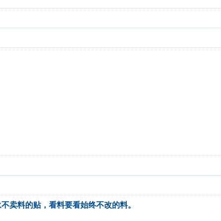
永不卖料的贴，看料要看始终不改的料。