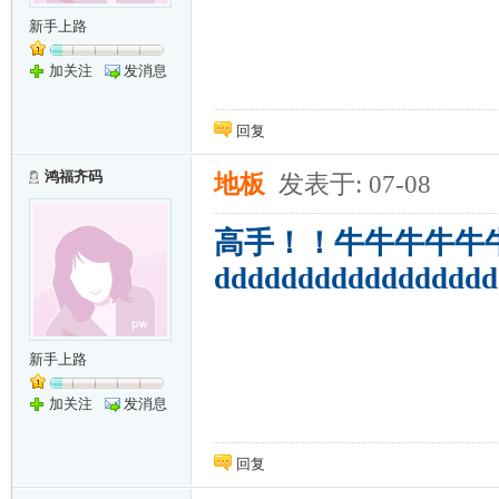
新手上路
加关注
发消息
回复
鸿福齐码
地板
发表于: 07-08
高手！！牛牛牛牛牛牛
ddddddddddddddddd
新手上路
加关注
发消息
回复