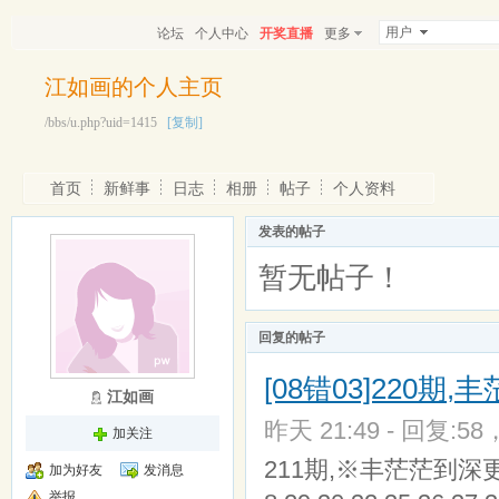
用户
论坛
个人中心
开奖直播
更多
江如画的个人主页
/bbs/u.php?uid=1415
[复制]
首页
新鲜事
日志
相册
帖子
个人资料
发表的帖子
暂无帖子！
回复的帖子
[08错03]220期
江如画
昨天 21:49 - 回复:58
加关注
211期,※丰茫茫到深更※01,0
加为好友
发消息
举报