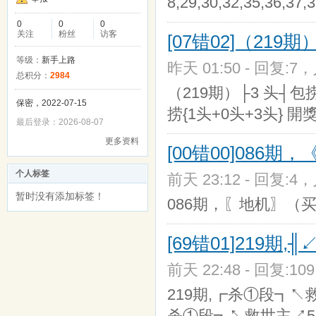
8,29,30,32,35,36,37,3
0
0
0
关注
粉丝
访客
[07错02]（219
等级：
新手上路
昨天 01:50 - 回复:7，
总积分：
2984
（219期）├3 头┤包捞
保密，2022-07-15
捞{1头+0头+3头} 開獎
最后登录：2026-08-07
更多资料
[00错00]086
个人标签
前天 23:12 - 回复:4，
暂时没有添加标签！
086期，〖地机〗（买
[69错01]219期
前天 22:48 - 回复:10
219期,┏杀①段┓↖救
杀①段┓↖救世主↗5