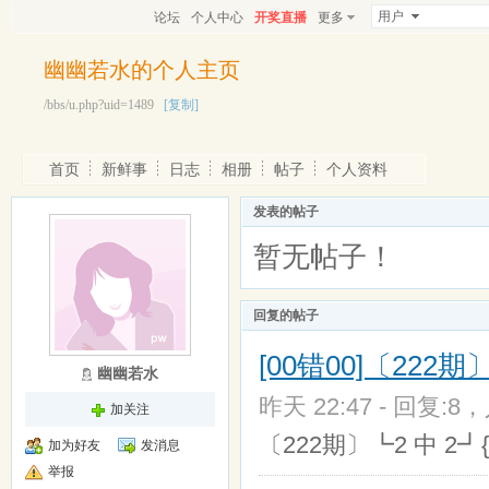
用户
论坛
个人中心
开奖直播
更多
幽幽若水的个人主页
/bbs/u.php?uid=1489
[复制]
首页
新鲜事
日志
相册
帖子
个人资料
发表的帖子
暂无帖子！
回复的帖子
[00错00]〔22
幽幽若水
昨天 22:47 - 回复:8，
加关注
〔222期〕┗2 中 2┛{49
加为好友
发消息
举报