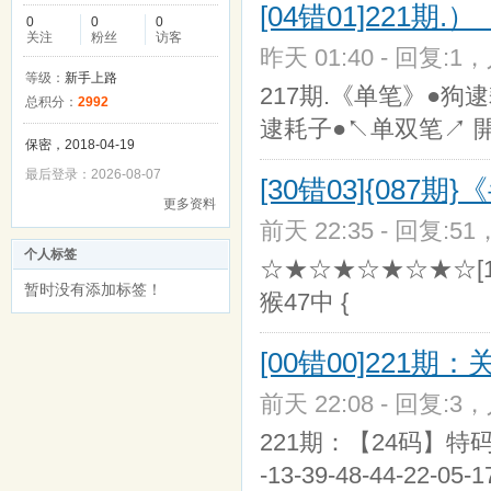
[04错01]221期
0
0
0
关注
粉丝
访客
昨天 01:40 - 回复:1，
等级：
新手上路
217期.《单笔》●狗逮
总积分：
2992
逮耗子●↖单双笔↗ 開
保密，2018-04-19
最后登录：2026-08-07
[30错03]{08
更多资料
前天 22:35 - 回复:51
个人标签
☆★☆★☆★☆★☆[10
暂时没有添加标签！
猴47中 {
[00错00]221
前天 22:08 - 回复:3，
221期：【24码】特码：？？中
-13-39-48-44-22-05-1