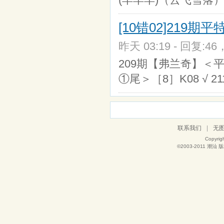
[10错02]219
昨天 03:19 - 回复:46
209期【弗兰奇】＜平特
①尾＞［8］K08 √ 2
联系我们
|
无
Copyrig
©2003-2011
潮汕
版权