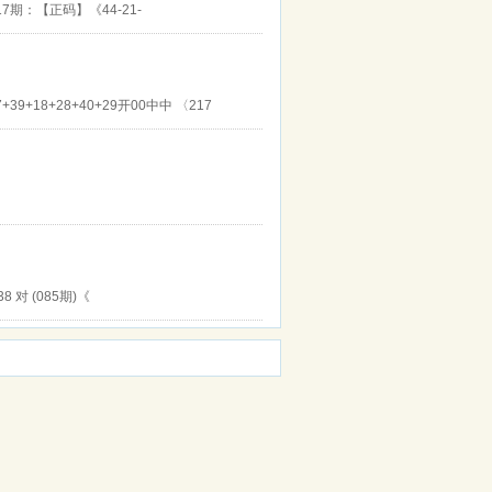
217期：【正码】《44-21-
7+39+18+28+40+29开00中中 〈217
 对 (085期)《