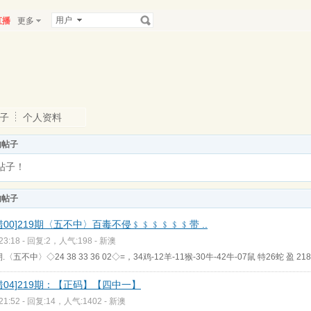
用户
直播
更多
子
个人资料
的帖子
帖子！
的帖子
2错00]219期〈五不中〉百毒不侵﹩﹩﹩﹩﹩﹩带 ..
3:18 - 回复:2，人气:198 -
新澳
期.〈五不中〉◇24 38 33 36 02◇=，34鸡-12羊-11猴-30牛-42牛-07鼠 特26蛇 盈 2
4错04]219期：【正码】【四中一】
1:52 - 回复:14，人气:1402 -
新澳