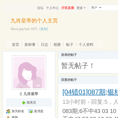
用户
论坛
个人中心
开奖直播
更多
九肖皇帝的个人主页
/bbs/u.php?uid=1675
[复制]
首页
新鲜事
日志
相册
帖子
个人资料
发表的帖子
暂无帖子！
回复的帖子
[04错01]087期;
九肖皇帝
13小时前 - 回复:5，人
加关注
083期;6不中43 03 10 
加为好友
发消息
举报