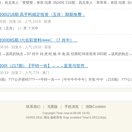
7期：风见隼人「雙雙雙」单双 结果 :鸡34对 216期：风见隼人「單單單」单双 结果 :马4
0错00]218期:高手料稳定投资〈五肖〉期期免费 ..
时前 - 回复:18，人气:1016 -
新澳
8期:（五肖）（）开:？大中
错00]085期.|六合彩资料|≡≡≡〖《7 肖中》 ..
6:56 - 回复:9，人气:1616 -
香港
期.→该死的執念→07 肖中 鸡.虎.蛇.猴.羊.兔.鼠 结果蛇38准准准 085期.→该死的執念→0
2错00]（217期）【平特一肖】→→→富贵与贫穷 ..
0:19 - 回复:7，人气:774 -
澳门
15期）???公开密码???━>平特一肖━>［牛牛牛牛牛牛］开奖:牛中 （216期）???公
联系我们
|
无图版
|
手机浏览
|
清除Cookies
Copyright Time now is:08-06 14:02
©2003-2011
潮汕
版权所有 Gzip enabled
Total 0.051216(s)