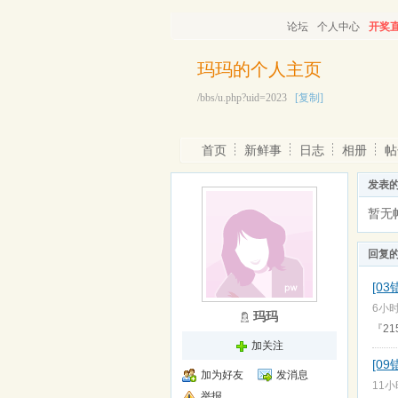
论坛
个人中心
开奖
玛玛的个人主页
/bbs/u.php?uid=2023
[复制]
首页
新鲜事
日志
相册
帖
发表
暂无
回复
[0
6小时
玛玛
『21
加关注
[0
加为好友
发消息
11小
举报