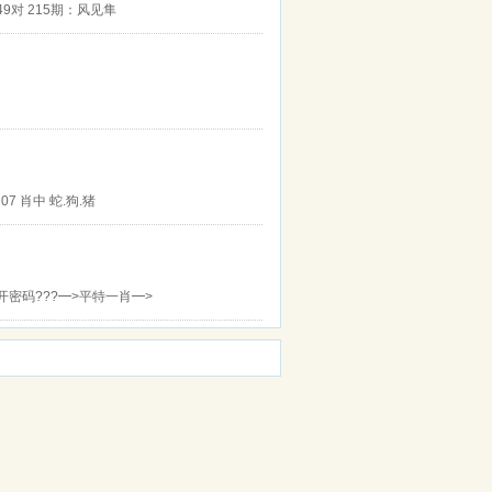
9对 215期：风见隼
7 肖中 蛇.狗.猪
开密码???━>平特一肖━>