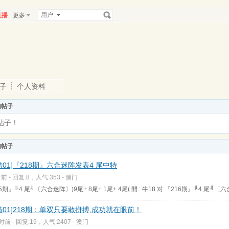
用户
直播
更多
子
个人资料
的帖子
帖子！
的帖子
3错01]『218期』六合迷阵发表4 尾中特
前 - 回复:8，人气:353 -
澳门
5期』╚4 尾╝〔六合迷阵〕)9尾+ 8尾+ 1尾+ 4尾( 開 : 牛18 对 『216期』╚4 尾╝〔六
9错01]218期：单双只要敢拼搏,成功就在眼前！
时前 - 回复:19，人气:2407 -
澳门