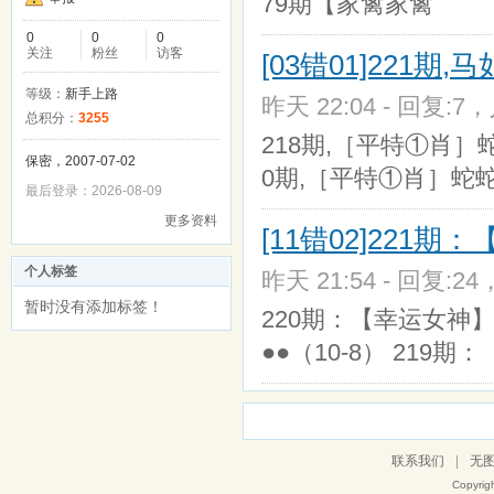
79期【家禽家禽
0
0
0
关注
粉丝
访客
[03错01]221
等级：
新手上路
昨天 22:04 - 回复:7，
总积分：
3255
218期,［平特①肖］
保密，2007-07-02
0期,［平特①肖］蛇蛇
最后登录：2026-08-09
更多资料
[11错02]221
个人标签
昨天 21:54 - 回复:24
暂时没有添加标签！
220期：【幸运女神】有
●●（10-8） 219期：
联系我们
|
无
Copyrig