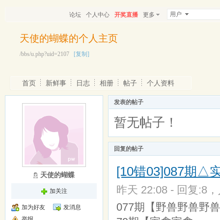
用户
论坛
个人中心
开奖直播
更多
天使的蝴蝶的个人主页
/bbs/u.php?uid=2107
[复制]
首页
新鲜事
日志
相册
帖子
个人资料
发表的帖子
暂无帖子！
回复的帖子
[10错03]08
天使的蝴蝶
昨天 22:08 - 回复:8，
加关注
077期【野兽野兽野兽】
加为好友
发消息
举报