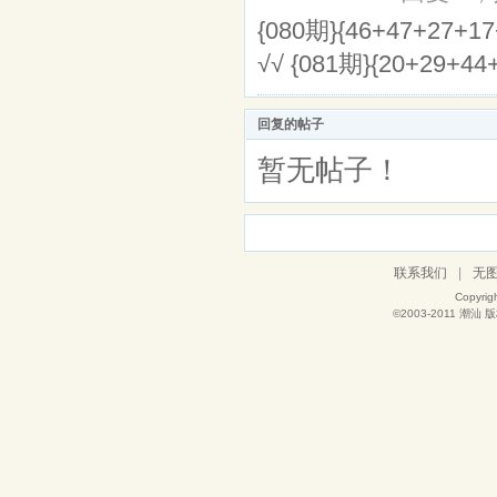
{080期}{46+47+27+1
√√ {081期}{20+29+44
回复的帖子
暂无帖子！
联系我们
|
无
Copyrig
©2003-2011
潮汕
版权