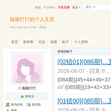
用户
论坛
个人中心
开奖直播
更多
敲敲打打的个人主页
/bbs/u.php?uid=21644
[复制]
首页
新鲜事
日志
相册
帖子
个人资料
发表的帖子
[02错01]{086
2026-08-07 - 回复:8
{084期}{45+44+49+3
√√ {085期}{19+42+33
敲敲打打
加关注
[01错00]{085
加为好友
发消息
2026-08-05 - 回复:9
举报