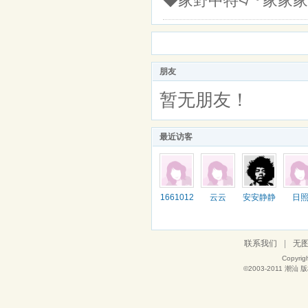
◆家野中特≮『家家家
朋友
暂无朋友！
最近访客
1661012
云云
安安静静
日
446
联系我们
|
无
Copyrig
©2003-2011
潮汕
版权