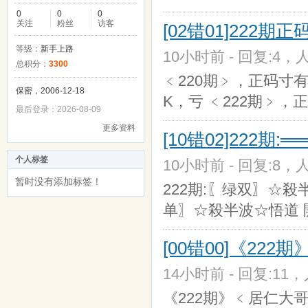
0
0
0
关注
粉丝
访客
[02错01]222
等级：
新手上路
10小时前 - 回复:4，人
总积分：
3300
﹤220期﹥，正码寸有所
保密，2006-12-18
K，亏 ﹤222期﹥，正
最后登录：2026-08-09
更多资料
[10错02]222期
个人标签
10小时前 - 回复:8，人
暂时没有添加标签！
222期:〖绿双〗☆殺半波☆
单〗☆殺半波☆悟道 開
[00错00]《222
14小时前 - 回复:11，
《222期》﹤居仁大哥﹥ 单数