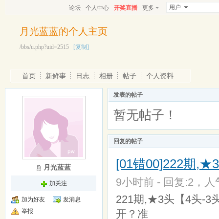
用户
论坛
个人中心
开奖直播
更多
月光蓝蓝的个人主页
/bbs/u.php?uid=2515
[复制]
首页
新鲜事
日志
相册
帖子
个人资料
发表的帖子
暂无帖子！
回复的帖子
[01错00]222期
月光蓝蓝
9小时前 - 回复:2，人气
加关注
221期,★3头【4头-3
加为好友
发消息
举报
开？准