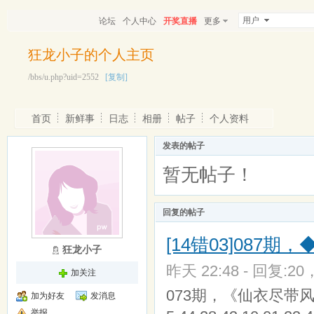
用户
论坛
个人中心
开奖直播
更多
狂龙小子的个人主页
/bbs/u.php?uid=2552
[复制]
首页
新鲜事
日志
相册
帖子
个人资料
发表的帖子
暂无帖子！
回复的帖子
[14错03]087期
狂龙小子
昨天 22:48 - 回复:20
加关注
073期，《仙衣尽带风》杀8码【
加为好友
发消息
举报