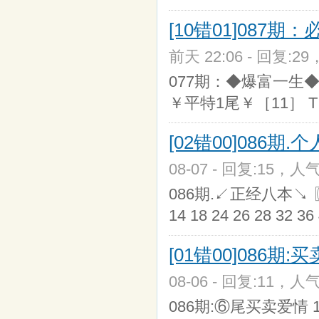
[10错01]087期
前天 22:06 - 回复:29
077期：◆爆富一生◆￥
￥平特1尾￥［11］ T 0
[02错00]086
08-07 - 回复:15，人气
086期.↙正经八本↘ 〖单〗0
14 18 24 26 28 32 36
[01错00]086期
08-06 - 回复:11，人气
086期:⑥尾买卖爱情 1