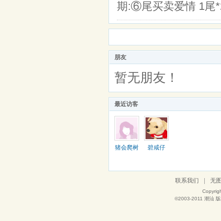
期:⑥尾买卖爱情 1尾*2
朋友
暂无朋友！
最近访客
猪会爬树
碧咸仔
联系我们
|
无
Copyrig
©2003-2011
潮汕
版权