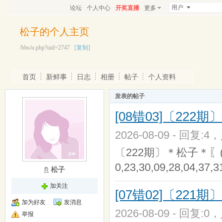
用户
论坛
个人中心
开奖直播
更多
松子的个人主页
/bbs/u.php?uid=2747
[复制]
首页
新鲜事
日志
相册
帖子
个人资料
发表的帖子
[08错03]〔222
2026-08-09 - 回复:4
〔222期〕＊松子＊〖(15,38,
0,23,30,09,28,04,37,
松子
加关注
[07错02]〔221
加为好友
发消息
2026-08-09 - 回复:0
举报