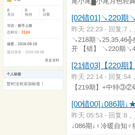
尾小尾█小尾月色轻舞 
0
0
0
关注
粉丝
访客
[02错01]↘220期↘
等级：
新手上路
昨天 22:23 - 回复:7，
总积分：
3124
↘218期↘25,35,46
保密，2018-09-19
开 【错】 ↘220期↘45
最后登录：2026-08-08
更多资料
[21错03]【22
个人标签
昨天 22:14 - 回复:54
暂时没有添加标签！
【219期】+中特③②
[00错00]↓086
昨天 05:53 - 回复:8，
↓086期↓♀冷暖自知♀