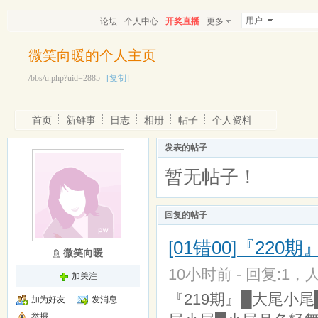
用户
论坛
个人中心
开奖直播
更多
微笑向暖的个人主页
/bbs/u.php?uid=2885
[复制]
首页
新鲜事
日志
相册
帖子
个人资料
发表的帖子
暂无帖子！
回复的帖子
[01错00]『2
微笑向暖
10小时前 - 回复:1，人
加关注
『219期』█大尾小尾
加为好友
发消息
举报